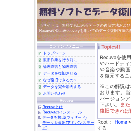
当サイトは、無料でも出来るデータの復旧方法および
RecuvaやDataRecoveryを用いてのデータ復旧方法
コンテンツメニュー
Topics!!
トップページ
Recuva
復旧作業を行う前に
やハードディ
論理障害と物理障害
や音楽や動画
データを復旧させる
を復元するこ
なぜ復旧できるの？
※この解説は20
データを完全消去する
おります。当方の
お問い合わせ
バージョンア
Recuva
下さい。
また
Recuvaとは
復旧できれば
Recuvaのインストール
データを救出(ウィザード)
Root ：
Home
データを救出(アドバンスモー
する
ド)